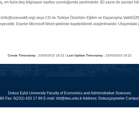
en fazla beş bilgisayar sayfası uzunluğunda yazılmalıdır. (El yazısı ile yazılan hi
e (info@ozevvakfi.org) veya CD ile Türkiye Özürlüler Eğitim ve Dayanışma Vakfı(Ö
eyecektir. Eserler Microsoft Word şeklinde kaydedilerek ulaştırılmalıdır. Ulaşımda
Create Timestamp :
23/03/2015 16:22 |
Last Update Timestamp :
23/03/2015 16:22
Dokuz Eylül University Faculty of Economics and Administrative Sciences
 80 Fax: 0(232) 420 17 89 E-mail: iibf@deu.edu.tr Address: Dokuzçeşmeler Cam