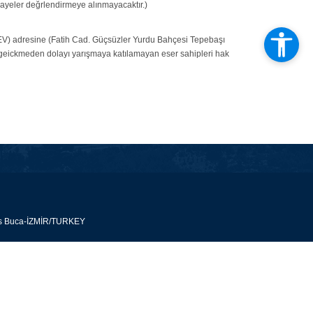
kayeler değrlendirmeye alınmayacaktır.)
ZEV) adresine (Fatih Cad. Güçsüzler Yurdu Bahçesi Tepebaşı
ki geickmeden dolayı yarışmaya katılamayan eser sahipleri hak
pus Buca-İZMİR/TURKEY