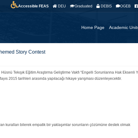
Accessible FEAS
DEU
Graduated
DEBIS
OGEB
Home Page
Academic Unit
Themed Story Contest
Hüsnü Tekışık Eğitim Araştırma Geliştirme Vakfı “Engelli Sorunlarına Hak Eksenli Y
Mayıs 2015 tarihleri arasında yapılacağı hikaye yarışması düzenleyecektir.
an kuralları bilerek empatik bir yaklaşımlar sorunların çözümüne destek olmak