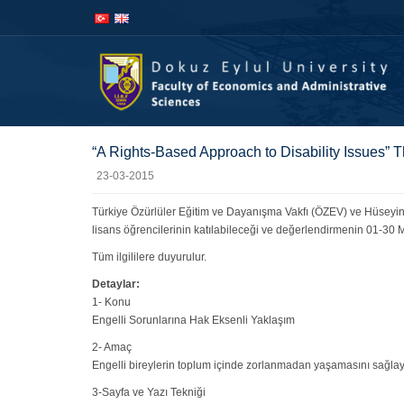
İçeriğe
Navigasyona
atla
atla
“A Rights-Based Approach to Disability Issues” 
23-03-2015
Türkiye Özürlüler Eğitim ve Dayanışma Vakfı (ÖZEV) ve Hüseyin 
lisans öğrencilerinin katılabileceği ve değerlendirmenin 01-30 
Tüm ilgililere duyurulur.
Detaylar:
1- Konu
Engelli Sorunlarına Hak Eksenli Yaklaşım
2- Amaç
Engelli bireylerin toplum içinde zorlanmadan yaşamasını sağlay
3-Sayfa ve Yazı Tekniği