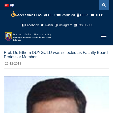
İçeriğe
Navigasyona
atla
atla
Accessible FEAS
DEU
Graduated
DEBIS
OGEB
Facebook
Twitter
Instagram
Rss
KVKK
Menüy
Geç
Prof. Dr. Ethem DUYGULU was selected as Faculty Board
Professor Member
22-12-2018