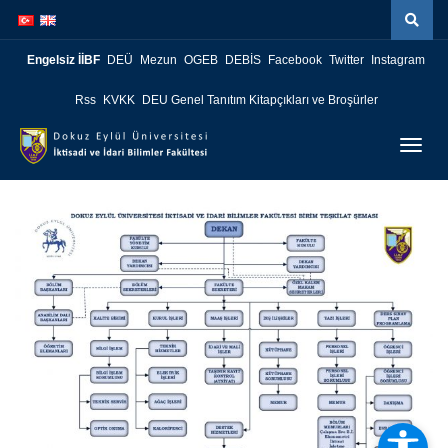
İçeriğe
Navigasyona
atla
atla
Engelsiz İİBF
DEÜ
Mezun
OGEB
DEBİS
Facebook
Twitter
Instagram
Rss
KVKK
DEU Genel Tanıtım Kitapçıkları ve Broşürler
Menüy
Geç