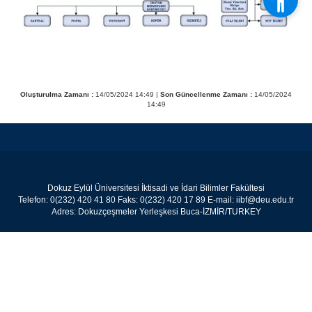
Oluşturulma Zamanı :
14/05/2024 14:49 |
Son Güncellenme Zamanı :
14/05/2024
14:49
Dokuz Eylül Üniversitesi İktisadi ve İdari Bilimler Fakültesi
Telefon: 0(232) 420 41 80 Faks: 0(232) 420 17 89 E-mail: iibf@deu.edu.tr
Adres: Dokuzçeşmeler Yerleşkesi Buca-İZMİR/TURKEY