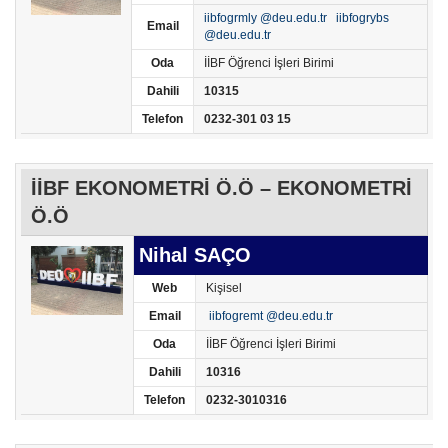
iibfogrmly @deu.edu.tr
iibfogrybs
Email
@deu.edu.tr
Oda
İİBF Öğrenci İşleri Birimi
Dahili
10315
Telefon
0232-301 03 15
İİBF EKONOMETRİ Ö.Ö – EKONOMETRİ
Ö.Ö
Nihal SAÇO
Web
Kişisel
Email
iibfogremt @deu.edu.tr
Oda
İİBF Öğrenci İşleri Birimi
Dahili
10316
Telefon
0232-3010316