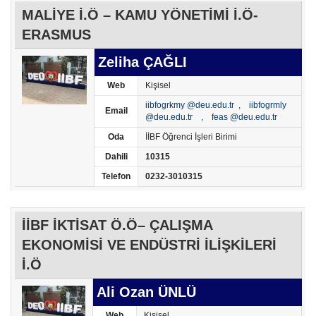
MALİYE İ.Ö – KAMU YÖNETİMİ İ.Ö-
ERASMUS
Zeliha ÇAĞLI
Web
Kişisel
iibfogrkmy @deu.edu.tr ,
iibfogrmly
Email
@deu.edu.tr ,
feas @deu.edu.tr
Oda
İİBF Öğrenci İşleri Birimi
Dahili
10315
Telefon
0232-3010315
İİBF İKTİSAT Ö.Ö– ÇALIŞMA
EKONOMİSİ VE ENDÜSTRİ İLİŞKİLERİ
İ.Ö
Ali Ozan ÜNLÜ
Web
Kişisel