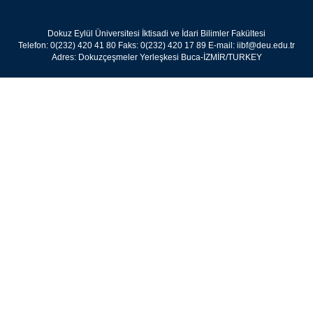
Dokuz Eylül Üniversitesi İktisadi ve İdari Bilimler Fakültesi
Telefon: 0(232) 420 41 80 Faks: 0(232) 420 17 89 E-mail: iibf@deu.edu.tr
Adres: Dokuzçeşmeler Yerleşkesi Buca-İZMİR/TURKEY