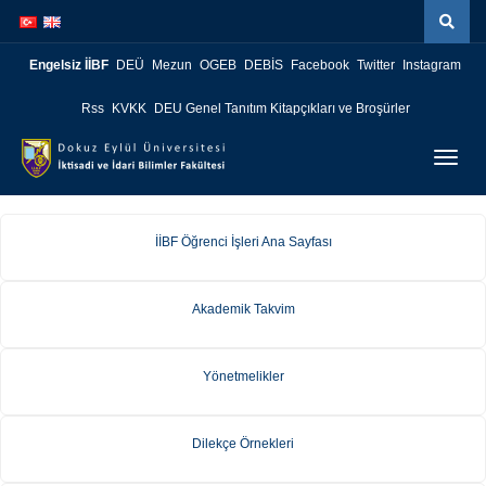
İçeriğe
Navigasyona
atla
atla
Engelsiz İİBF
DEÜ
Mezun
OGEB
DEBİS
Facebook
Twitter
Instagram
Rss
KVKK
DEU Genel Tanıtım Kitapçıkları ve Broşürler
Menüy
Geç
İİBF Öğrenci İşleri Ana Sayfası
Akademik Takvim
Yönetmelikler
Dilekçe Örnekleri