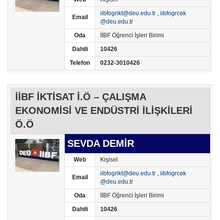
iibfogrikt@deu.edu.tr
,
iibfogrcek
Email
@deu.edu.tr
Oda
İİBF Öğrenci İşleri Birimi
Dahili
10426
Telefon
0232-3010426
İİBF İKTİSAT İ.Ö – ÇALIŞMA
EKONOMİSİ VE ENDÜSTRİ İLİŞKİLERİ
Ö.Ö
SEVDA DEMİR
Web
Kişisel
iibfogrikt@deu.edu.tr
,
iibfogrcek
Email
@deu.edu.tr
Oda
İİBF Öğrenci İşleri Birimi
Dahili
10426