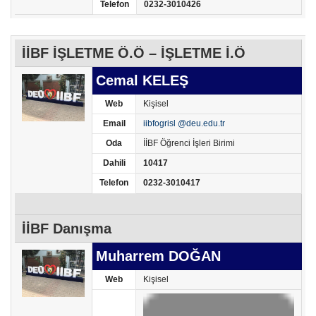
Telefon
0232-3010426
İİBF İŞLETME Ö.Ö – İŞLETME İ.Ö
Cemal KELEŞ
Web
Kişisel
Email
iibfogrisl @deu.edu.tr
Oda
İİBF Öğrenci İşleri Birimi
Dahili
10417
Telefon
0232-3010417
İİBF Danışma
Muharrem DOĞAN
Web
Kişisel