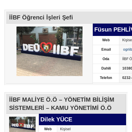
İİBF Öğrenci İşleri Şefi
Füsun PEHL
Web
Kişise
Email
ogrii
Oda
İİBF Ö
Dahili
1038
Telefon
0232-
İİBF MALİYE Ö.Ö – YÖNETİM BİLİŞİM
SİSTEMLERİ – KAMU YÖNETİMİ Ö.Ö
Dilek YÜCE
Web
Kişisel