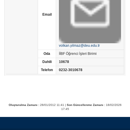
Email
volkan.yilmaz@deu.edu.tr
Oda
İİBF Öğrenci İşleri Birimi
Dahili
10678
Telefon
0232-3010678
Oluşturulma Zamanı :
28/01/2012 11:41 |
Son Güncellenme Zamanı :
18/02/2026
17:45