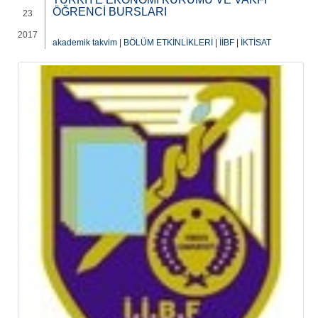
ÖĞRENCİ BURSLARI
23
2017
akademik takvim
|
BÖLÜM ETKİNLİKLERİ
|
İİBF
|
İKTİSAT