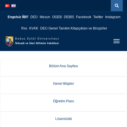
İçeriğe
Navigasyona
atla
atla
Engelsiz İİBF
DEÜ
Mezun
OGEB
DEBİS
Facebook
Twitter
Instagram
Rss
KVKK
DEU Genel Tanıtım Kitapçıkları ve Broşürler
Menüy
Geç
Bölüm Ana Sayfası
Genel Bilgiler
Öğretim Planı
Lisansüstü