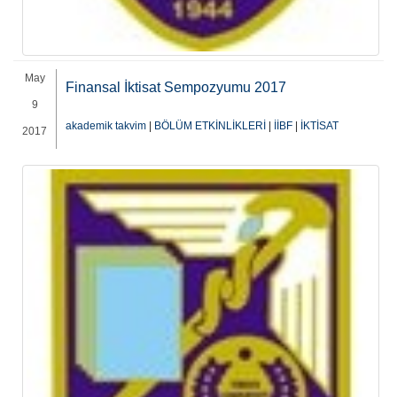
May
Finansal İktisat Sempozyumu 2017
9
akademik takvim
|
BÖLÜM ETKİNLİKLERİ
|
İİBF
|
İKTİSAT
2017