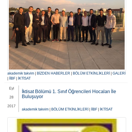
akademik takvim
|
BİZDEN HABERLER
|
BÖLÜM ETKİNLİKLERİ
|
GALERİ
|
İİBF
|
İKTİSAT
Eyl
İktisat Bölümü 1. Sınıf Öğrencileri Hocaları İle
Buluşuyor
28
2017
akademik takvim
|
BÖLÜM ETKİNLİKLERİ
|
İİBF
|
İKTİSAT