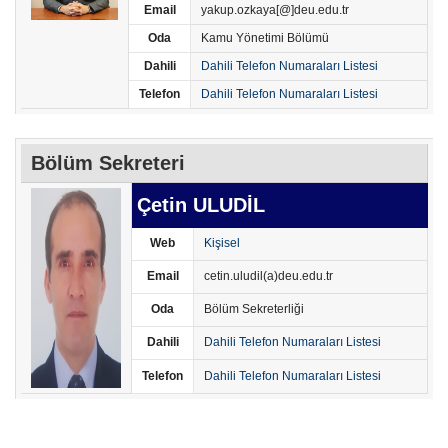
Email
yakup.ozkaya[@]deu.edu.tr
Oda
Kamu Yönetimi Bölümü
Dahili
Dahili Telefon Numaraları Listesi
Telefon
Dahili Telefon Numaraları Listesi
Bölüm Sekreteri
Çetin ULUDİL
Web
Kişisel
Email
cetin.uludil(a)deu.edu.tr
Oda
Bölüm Sekreterliği
Dahili
Dahili Telefon Numaraları Listesi
Telefon
Dahili Telefon Numaraları Listesi