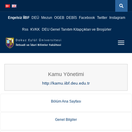
İçeriğe
Navigasyona
atla
atla
Engelsiz İİBF
DEÜ
Mezun
OGEB
DEBİS
Facebook
Twitter
Instagram
Rss
KVKK
DEU Genel Tanıtım Kitapçıkları ve Broşürler
Menüy
Geç
Kamu Yönetimi
http://kamu.iibf.deu.edu.tr
Bölüm Ana Sayfası
Genel Bilgiler