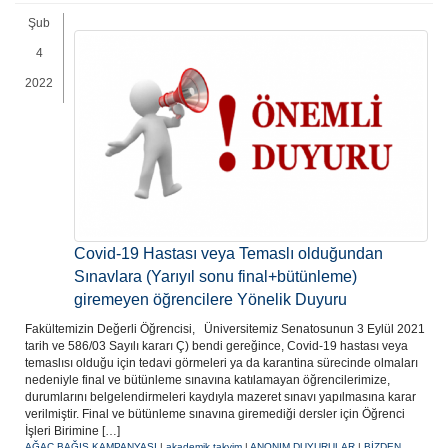
Şub
4
2022
Covid-19 Hastası veya Temaslı olduğundan
Sınavlara (Yarıyıl sonu final+bütünleme)
giremeyen öğrencilere Yönelik Duyuru
Fakültemizin Değerli Öğrencisi, Üniversitemiz Senatosunun 3 Eylül 2021
tarih ve 586/03 Sayılı kararı Ç) bendi gereğince, Covid-19 hastası veya
temaslısı olduğu için tedavi görmeleri ya da karantina sürecinde olmaları
nedeniyle final ve bütünleme sınavına katılamayan öğrencilerimize,
durumlarını belgelendirmeleri kaydıyla mazeret sınavı yapılmasına karar
verilmiştir. Final ve bütünleme sınavına giremediği dersler için Öğrenci
İşleri Birimine […]
AĞAÇ BAĞIŞ KAMPANYASI
|
akademik takvim
|
ANONIM DUYURULAR
|
BİZDEN