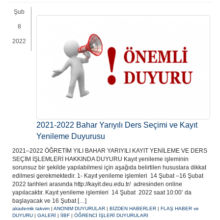
Şub
8
2022
2021-2022 Bahar Yarıyılı Ders Seçimi ve Kayıt
Yenileme Duyurusu
2021–2022 ÖĞRETİM YILI BAHAR YARIYILI KAYIT YENİLEME VE DERS
SEÇİM İŞLEMLERİ HAKKINDA DUYURU Kayıt yenileme işleminin
sorunsuz bir şekilde yapılabilmesi için aşağıda belirtilen hususlara dikkat
edilmesi gerekmektedir. 1- Kayıt yenileme işlemleri 14 Şubat –16 Şubat
2022 tarihleri arasında http://kayit.deu.edu.tr/ adresinden online
yapılacaktır. Kayıt yenileme işlemleri 14 Şubat 2022 saat 10:00’ da
başlayacak ve 16 Şubat […]
akademik takvim
|
ANONIM DUYURULAR
|
BİZDEN HABERLER
|
FLAŞ HABER ve
DUYURU
|
GALERİ
|
İİBF
|
ÖĞRENCİ İŞLERİ DUYURULARI