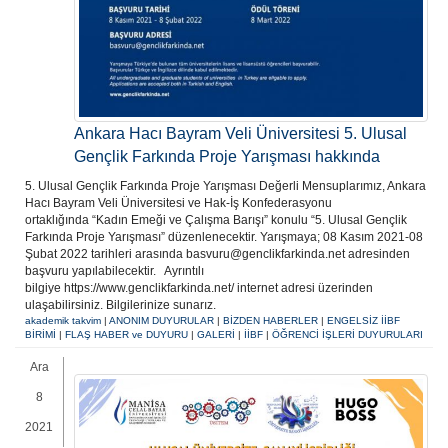
Ankara Hacı Bayram Veli Üniversitesi 5. Ulusal
Gençlik Farkında Proje Yarışması hakkında
5. Ulusal Gençlik Farkında Proje Yarışması Değerli Mensuplarımız, Ankara
Hacı Bayram Veli Üniversitesi ve Hak-İş Konfederasyonu
ortaklığında “Kadın Emeği ve Çalışma Barışı” konulu “5. Ulusal Gençlik
Farkında Proje Yarışması” düzenlenecektir. Yarışmaya; 08 Kasım 2021-08
Şubat 2022 tarihleri arasında basvuru@genclikfarkinda.net adresinden
başvuru yapılabilecektir. Ayrıntılı
bilgiye https://www.genclikfarkinda.net/ internet adresi üzerinden
ulaşabilirsiniz. Bilgilerinize sunarız.
akademik takvim
|
ANONIM DUYURULAR
|
BİZDEN HABERLER
|
ENGELSİZ İİBF
BİRİMİ
|
FLAŞ HABER ve DUYURU
|
GALERİ
|
İİBF
|
ÖĞRENCİ İŞLERİ DUYURULARI
Ara
8
2021