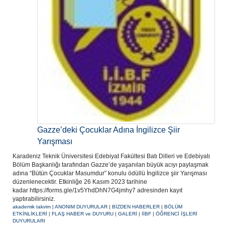
Gazze’deki Çocuklar Adına İngilizce Şiir
Yarışması
Karadeniz Teknik Üniversitesi Edebiyat Fakültesi Batı Dilleri ve Edebiyatı
Bölüm Başkanlığı tarafından Gazze’de yaşanılan büyük acıyı paylaşmak
adına “Bütün Çocuklar Masumdur” konulu ödüllü İngilizce şiir Yarışması
düzenlenecektir. Etkinliğe 26 Kasım 2023 tarihine
kadar https://forms.gle/1v5YhdDhN7G4jmhy7 adresinden kayıt
yaptırabilirsiniz.
akademik takvim
|
ANONIM DUYURULAR
|
BİZDEN HABERLER
|
BÖLÜM
ETKİNLİKLERİ
|
FLAŞ HABER ve DUYURU
|
GALERİ
|
İİBF
|
ÖĞRENCİ İŞLERİ
DUYURULARI