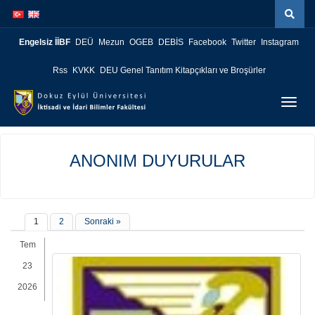
İçeriğe
Navigasyona
atla
atla
Engelsiz İİBF
DEÜ
Mezun
OGEB
DEBİS
Facebook
Twitter
Instagram
Rss
KVKK
DEU Genel Tanıtım Kitapçıkları ve Broşürler
Menüy
Geç
ANONIM DUYURULAR
1
2
Sonraki »
Tem
23
2026