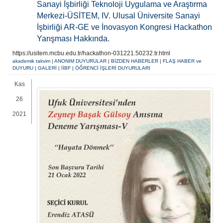
Sanayi İşbirliği Teknoloji Uygulama ve Araştırma
Merkezi-ÜSİTEM, IV. Ulusal Üniversite Sanayi
İşbirliği AR-GE ve İnovasyon Kongresi Hackathon
Yarışması Hakkında.
https://usitem.mcbu.edu.tr/hackathon-031221.50232.tr.html
akademik takvim
|
ANONIM DUYURULAR
|
BİZDEN HABERLER
|
FLAŞ HABER ve
DUYURU
|
GALERİ
|
İİBF
|
ÖĞRENCİ İŞLERİ DUYURULARI
Kas
26
2021