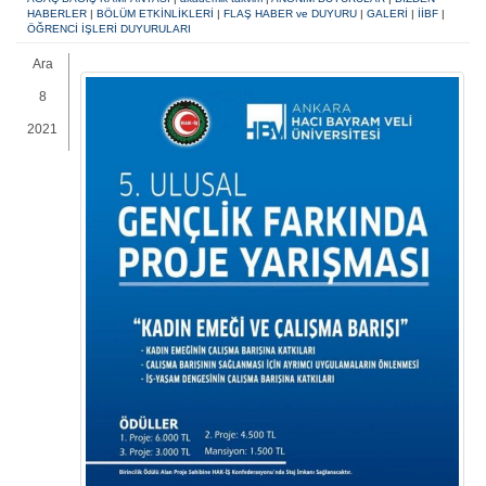
HABERLER
|
BÖLÜM ETKİNLİKLERİ
|
FLAŞ HABER ve DUYURU
|
GALERİ
|
İİBF
|
ÖĞRENCİ İŞLERİ DUYURULARI
Ara
8
2021