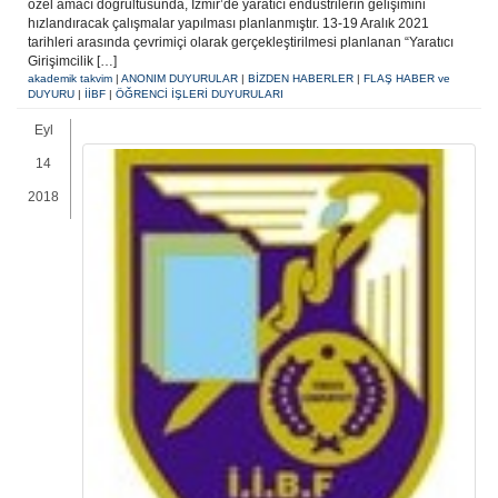
özel amacı doğrultusunda, İzmir’de yaratıcı endüstrilerin gelişimini
hızlandıracak çalışmalar yapılması planlanmıştır. 13-19 Aralık 2021
tarihleri arasında çevrimiçi olarak gerçekleştirilmesi planlanan “Yaratıcı
Girişimcilik […]
akademik takvim
|
ANONIM DUYURULAR
|
BİZDEN HABERLER
|
FLAŞ HABER ve
DUYURU
|
İİBF
|
ÖĞRENCİ İŞLERİ DUYURULARI
Eyl
14
2018