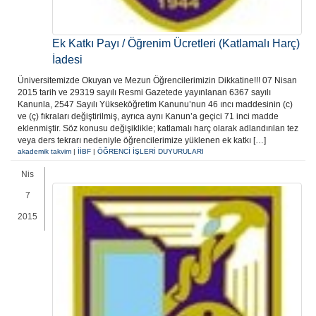
Ek Katkı Payı / Öğrenim Ücretleri (Katlamalı Harç)
İadesi
Üniversitemizde Okuyan ve Mezun Öğrencilerimizin Dikkatine!!! 07 Nisan
2015 tarih ve 29319 sayılı Resmi Gazetede yayınlanan 6367 sayılı
Kanunla, 2547 Sayılı Yükseköğretim Kanunu’nun 46 ıncı maddesinin (c)
ve (ç) fıkraları değiştirilmiş, ayrıca aynı Kanun’a geçici 71 inci madde
eklenmiştir. Söz konusu değişiklikle; katlamalı harç olarak adlandırılan tez
veya ders tekrarı nedeniyle öğrencilerimize yüklenen ek katkı […]
akademik takvim
|
İİBF
|
ÖĞRENCİ İŞLERİ DUYURULARI
Nis
7
2015