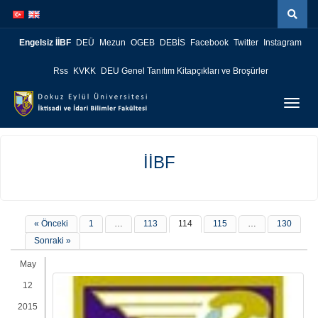
İçeriğe
Navigasyona
atla
atla
Engelsiz İİBF
DEÜ
Mezun
OGEB
DEBİS
Facebook
Twitter
Instagram
Rss
KVKK
DEU Genel Tanıtım Kitapçıkları ve Broşürler
Menüy
Geç
İİBF
« Önceki
1
…
113
114
115
…
130
Sonraki »
May
12
2015