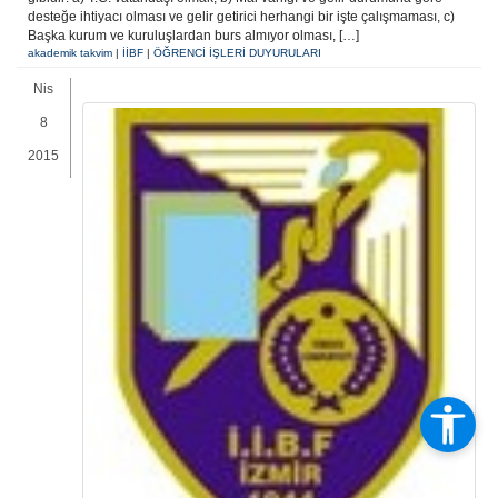
desteğe ihtiyacı olması ve gelir getirici herhangi bir işte çalışmaması, c)
Başka kurum ve kuruluşlardan burs almıyor olması, […]
akademik takvim
|
İİBF
|
ÖĞRENCİ İŞLERİ DUYURULARI
Nis
8
2015