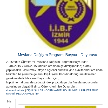
Mevlana Değişim Programı Başvuru Duyurusu
2015/2016 Öğretim Yılı Mevlana Değişim Programı Başvuruları
13/04/2015-27/04/2015 tarihleri arasında çevrimiçi(online) olarak
yapılacaktır.Başvurmak isteyen öğrencilerimizin yine aynı tarihler arasında
belirtilen başvuru belgelerini Dış İlişkiler Koordinatörlüğüne iletmeleri
gerekmektedir.Mevlana Başvuruları için ;
http://international.deu.edu.tr/index.php/tr/duyurular/mevlana-duyurular
adresinden ulaşabilirsiniz. Öğrencilerimize Duyurulur…
akademik takvim
|
DIŞ İLİŞKİLER KOORDİNATÖRLÜĞÜ DUYURULARI (ERASMUS,
FARABİ, MEVLANA vb.)
|
İİBF
Nis