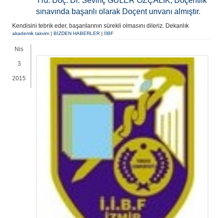
Yrd. Doç. Dr. Sevinç GÜLER ÖZÇALIK, Doçentlik
sınavında başarılı olarak Doçent unvanı almıştır.
Kendisini tebrik eder, başarılarının sürekli olmasını dileriz. Dekanlık
akademik takvim
|
BİZDEN HABERLER
|
İİBF
Nis
3
2015