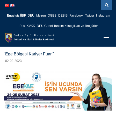
İçeriğe
Navigasyona
atla
atla
Engelsiz İİBF
DEÜ
Mezun
OGEB
DEBİS
Facebook
Twitter
Instagram
Rss
KVKK
DEU Genel Tanıtım Kitapçıkları ve Broşürler
Menüy
Geç
“Ege Bölgesi Kariyer Fuarı”
02-02-2023