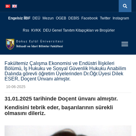
İçeriğe
Navigasyona
atla
atla
Engelsiz İİBF
DEÜ
Mezun
OGEB
DEBİS
Facebook
Twitter
Instagram
Rss
KVKK
DEU Genel Tanıtım Kitapçıkları ve Broşürler
Menüy
Geç
Fakültemiz Çalışma Ekonomisi ve Endüstri İlişkileri
Bölümü, İş Hukuku ve Sosyal Güvenlik Hukuku Anabilim
Dalında görevli öğretim Üyelerinden Dr.Öğr.Üyesi Dilek
ESER, Doçent Ünvanı almıştır.
10-06-2025
31.01.2025 tarihinde Doçent ünvanı almıştır.
Kendisini tebrik eder, başarılarının sürekli
olmasını dileriz.