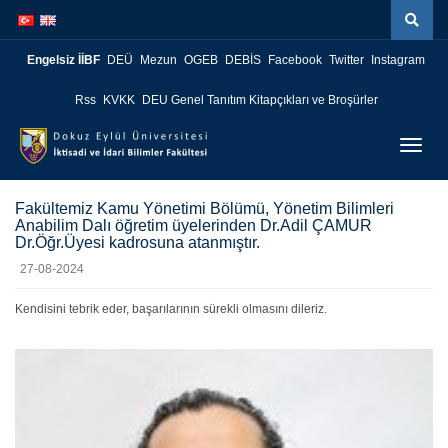
İçeriğe
Navigasyona
atla
atla
Engelsiz İİBF
DEÜ
Mezun
OGEB
DEBİS
Facebook
Twitter
Instagram
Rss
KVKK
DEU Genel Tanıtım Kitapçıkları ve Broşürler
Menüy
Geç
Fakültemiz Kamu Yönetimi Bölümü, Yönetim Bilimleri
Anabilim Dalı öğretim üyelerinden Dr.Adil ÇAMUR
Dr.Öğr.Üyesi kadrosuna atanmıştır.
27-08-2024
Kendisini tebrik eder, başarılarının sürekli olmasını dileriz.