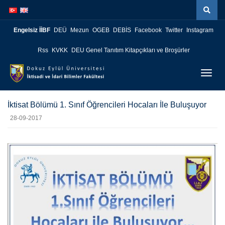
İçeriğe
Navigasyona
atla
atla
Engelsiz İİBF
DEÜ
Mezun
OGEB
DEBİS
Facebook
Twitter
Instagram
Rss
KVKK
DEU Genel Tanıtım Kitapçıkları ve Broşürler
Menüy
Geç
İktisat Bölümü 1. Sınıf Öğrencileri Hocaları İle Buluşuyor
28-09-2017