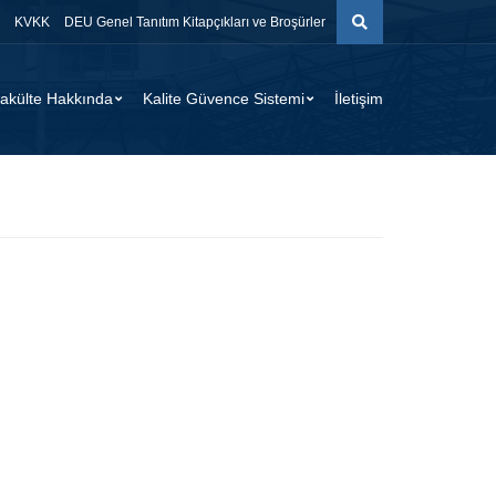
KVKK
DEU Genel Tanıtım Kitapçıkları ve Broşürler
akülte Hakkında
Kalite Güvence Sistemi
İletişim