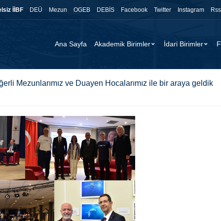
lsiz İİBF
DEÜ
Mezun
OGEB
DEBİS
Facebook
Twitter
Instagram
Rss
Ana Sayfa
Akademik Birimler
İdari Birimler
F
rli Mezunlarımız ve Duayen Hocalarımız ile bir araya geldik