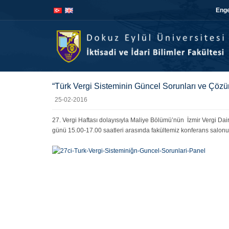
İçeriğe
Navigasyona
Enge
atla
atla
“Türk Vergi Sisteminin Güncel Sorunları ve Çözü
25-02-2016
27. Vergi Haftası dolayısıyla Maliye Bölümü’nün İzmir Vergi Dair
günü 15.00-17.00 saatleri arasında fakültemiz konferans salonun