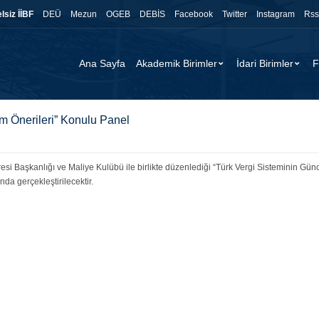
lsiz İİBF
DEÜ
Mezun
OGEB
DEBİS
Facebook
Twitter
Instagram
Rss
Ana Sayfa
Akademik Birimler
İdari Birimler
F
m Önerileri” Konulu Panel
esi Başkanlığı ve Maliye Kulübü ile birlikte düzenlediği “Türk Vergi Sisteminin Gü
da gerçekleştirilecektir.